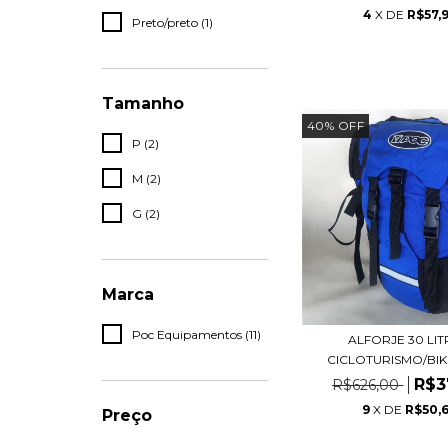
4
X DE
R$57,
Preto/preto (1)
Tamanho
40
%
OFF
P (2)
M (2)
G (2)
Marca
Poc Equipamentos (11)
ALFORJE 30 LI
CICLOTURISMO/BIKE/
R$3
R$626,00
9
X DE
R$50,
Preço