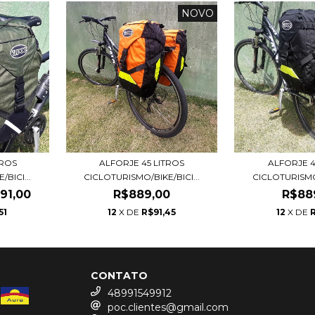
NOVO
TROS
ALFORJE 45 LITROS
ALFORJE 4
BICI...
CICLOTURISMO/BIKE/BICI...
CICLOTURISMO/
91,00
R$889,00
R$88
51
12
X DE
R$91,45
12
X DE
R
CONTATO
48991549912
poc.clientes@gmail.com