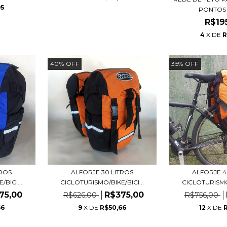
95
PONTOS -
R$19
4
X DE
R
40
%
OFF
35
%
OFF
TROS
ALFORJE 30 LITROS
ALFORJE 4
BICI...
CICLOTURISMO/BIKE/BICI...
CICLOTURISMO/
75,00
R$375,00
R$626,00
R$756,00
66
9
X DE
R$50,66
12
X DE