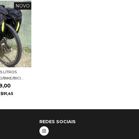
NOVO
5 LITROS
BIKE/BICI...
9,00
$91,45
REDES SOCIAIS